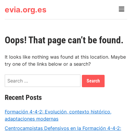
Skip
evia.org.es
Main
to
Men
content
Oops! That page can’t be found.
It looks like nothing was found at this location. Maybe
try one of the links below or a search?
Search
for:
Recent Posts
Formación 4-4-2: Evolución, contexto histórico,
adaptaciones modernas
Centrocampistas Defensivos en la Formación 4-4-2: