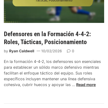
s
4
s
-
i
2
v
:
o
V
s
a
Defensores en la Formación 4-4-2:
,
r
M
Roles, Tácticas, Posicionamiento
i
o
a
by
Ryan Caldwell
10/02/2026
0
v
c
i
i
En la formación 4-4-2, los defensores son esenciales
m
o
para establecer un sólido marco defensivo mientras
i
n
facilitan el enfoque táctico del equipo. Sus roles
e
e
específicos incluyen mantener una línea defensiva
n
s
D
cohesiva, cubrir huecos y apoyar las …
Read more
t
H
e
o
i
f
,
s
e
P
t
n