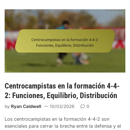
o
ó
s
s
r
o
i
i
r
c
c
e
i
a
s
o
s
e
n
,
n
a
C
l
m
o
a
i
n
F
e
f
o
n
i
r
Centrocampistas en la formación 4-4-
t
g
m
o
2: Funciones, Equilibrio, Distribución
u
a
r
c
by
Ryan Caldwell
10/02/2026
0
a
i
c
ó
Los centrocampistas en la formación 4-4-2 son
i
n
esenciales para cerrar la brecha entre la defensa y el