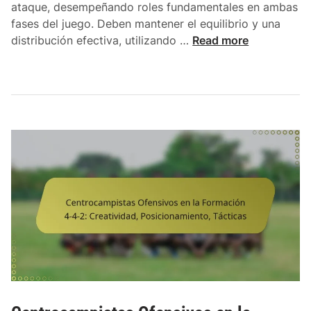
o
4
ataque, desempeñando roles fundamentales en ambas
n
-
fases del juego. Deben mantener el equilibrio y una
e
4
C
distribución efectiva, utilizando …
Read more
s
-
e
C
2
n
l
:
t
á
R
r
s
o
o
i
l
c
c
e
a
a
s
m
s
,
p
,
T
i
E
á
s
s
c
t
t
t
a
r
i
s
a
c
e
t
a
n