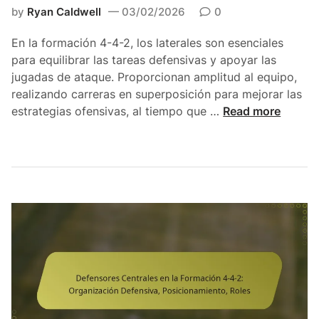
e
i
by
Ryan Caldwell
03/02/2026
0
a
ó
t
n
En la formación 4-4-2, los laterales son esenciales
i
4
para equilibrar las tareas defensivas y apoyar las
v
-
jugadas de ataque. Proporcionan amplitud al equipo,
i
4
realizando carreras en superposición para mejorar las
d
-
L
estrategias ofensivas, al tiempo que …
Read more
a
2
a
d
:
t
,
P
e
P
o
r
o
s
a
s
i
l
i
c
e
c
i
s
i
o
e
o
n
n
n
a
l
a
m
a