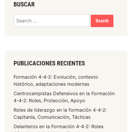
f
BUSCAR
o
e
r
n
Search
m
s
for:
a
i
c
v
i
o
ó
s
n
,
PUBLICACIONES RECIENTES
4
a
-
m
Formación 4-4-2: Evolución, contexto
4
p
histórico, adaptaciones modernas
-
l
2
Centrocampistas Defensivos en la Formación
i
:
4-4-2: Roles, Protección, Apoyo
t
O
u
Roles de liderazgo en la formación 4-4-2:
r
d
Capitanía, Comunicación, Tácticas
g
Delanteros en la Formación 4-4-2: Roles
a