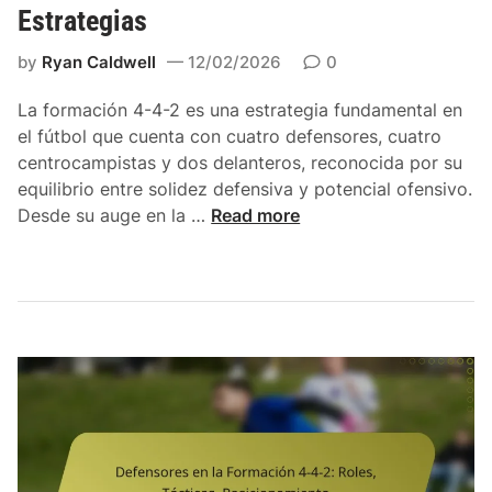
o
Estrategias
c
m
i
u
by
Ryan Caldwell
12/02/2026
0
ó
n
n
i
La formación 4-4-2 es una estrategia fundamental en
4
c
el fútbol que cuenta con cuatro defensores, cuatro
-
a
centrocampistas y dos delanteros, reconocida por su
4
c
equilibrio entre solidez defensiva y potencial ofensivo.
-
i
F
Desde su auge en la …
Read more
2
ó
o
:
n
r
R
,
m
o
T
a
l
á
c
e
c
i
s
t
ó
O
i
n
f
c
4
e
a
-
n