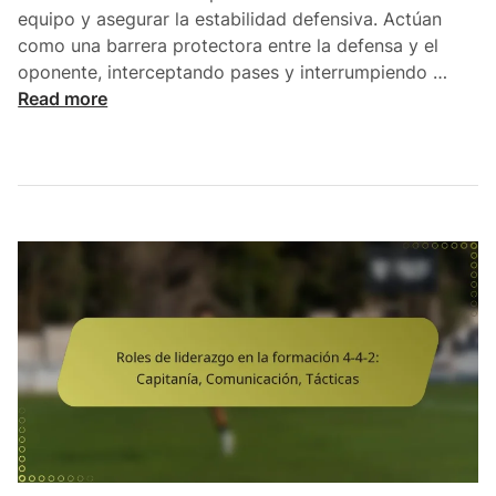
equipo y asegurar la estabilidad defensiva. Actúan
como una barrera protectora entre la defensa y el
C
oponente, interceptando pases y interrumpiendo …
e
Read more
n
t
r
o
c
a
m
p
i
s
t
a
s
D