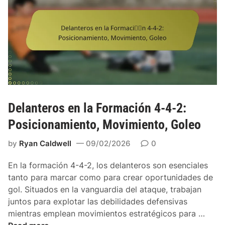
u
m
n
p
c
i
i
s
o
t
n
a
e
s
s
O
,
f
Delanteros en la Formación 4-4-2:
E
e
q
Posicionamiento, Movimiento, Goleo
n
u
s
by
Ryan Caldwell
09/02/2026
0
i
i
l
v
En la formación 4-4-2, los delanteros son esenciales
i
o
tanto para marcar como para crear oportunidades de
b
s
gol. Situados en la vanguardia del ataque, trabajan
r
e
juntos para explotar las debilidades defensivas
i
n
D
mientras emplean movimientos estratégicos para …
o
l