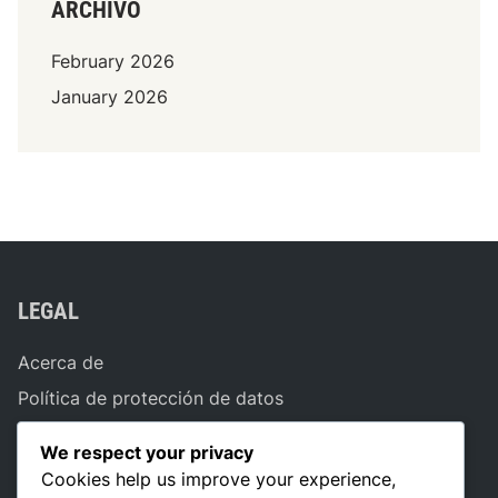
ARCHIVO
o
s
February 2026
i
January 2026
c
i
o
n
a
m
i
e
LEGAL
n
t
Acerca de
o
,
Política de protección de datos
R
Términos y condiciones
o
We respect your privacy
Cookies y seguimiento
l
Cookies help us improve your experience,
e