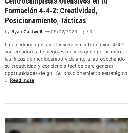
Centrocampistas Ofensivos en la
e
s
l
Formación 4-4-2: Creatividad,
g
,
a
i
P
Posicionamiento, Tácticas
f
a
o
o
s
by
Ryan Caldwell
09/02/2026
0
s
r
i
m
Los mediocampistas ofensivos en la formación 4-4-2
c
a
son creadores de juego esenciales que operan entre
i
c
las líneas de mediocampo y delantera, aprovechando
o
i
su creatividad y conciencia táctica para generar
n
ó
oportunidades de gol. Su posicionamiento estratégico
a
n
C
…
Read more
m
4
e
i
-
n
e
4
t
n
-
r
t
2
o
o
:
c
F
a