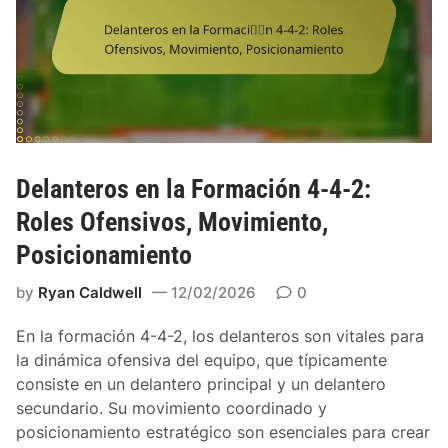
i
d
ó
e
n
r
4
a
-
z
4
g
-
o
2
e
Delanteros en la Formación 4-4-2:
:
n
Roles Ofensivos, Movimiento,
R
l
o
Posicionamiento
a
l
f
by
Ryan Caldwell
12/02/2026
0
e
o
s
r
En la formación 4-4-2, los delanteros son vitales para
,
m
la dinámica ofensiva del equipo, que típicamente
P
a
consiste en un delantero principal y un delantero
r
c
secundario. Su movimiento coordinado y
o
i
posicionamiento estratégico son esenciales para crear
t
ó