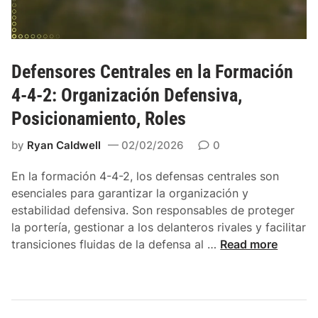
m
i
f
i
e
o
e
n
r
n
t
m
Defensores Centrales en la Formación
t
o
a
4-4-2: Organización Defensiva,
o
,
c
,
M
Posicionamiento, Roles
i
T
o
ó
á
by
Ryan Caldwell
02/02/2026
0
v
n
c
i
4
En la formación 4-4-2, los defensas centrales son
t
m
-
esenciales para garantizar la organización y
i
i
4
estabilidad defensiva. Son responsables de proteger
c
e
-
la portería, gestionar a los delanteros rivales y facilitar
a
n
2
D
transiciones fluidas de la defensa al …
Read more
s
t
:
e
o
J
f
,
u
e
G
e
n