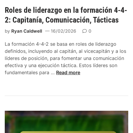
e
f
Roles de liderazgo en la formación 4-4-
e
2: Capitanía, Comunicación, Tácticas
n
s
by
Ryan Caldwell
16/02/2026
0
i
v
La formación 4-4-2 se basa en roles de liderazgo
o
definidos, incluyendo al capitán, al vicecapitán y a los
s
líderes de posición, para fomentar una comunicación
e
efectiva y una ejecución táctica. Estos líderes son
n
R
fundamentales para …
Read more
l
o
a
l
F
e
o
s
r
d
m
e
a
l
c
i