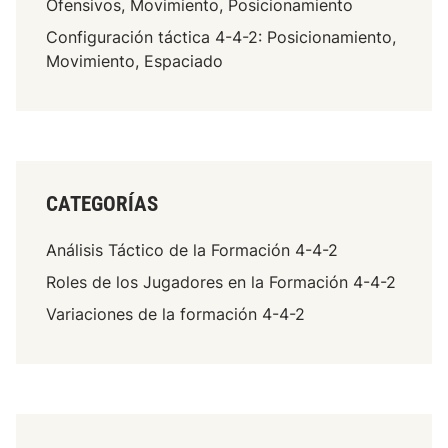
Ofensivos, Movimiento, Posicionamiento
n
i
Configuración táctica 4-4-2: Posicionamiento,
z
Movimiento, Espaciado
a
c
i
ó
n
D
CATEGORÍAS
e
f
Análisis Táctico de la Formación 4-4-2
e
Roles de los Jugadores en la Formación 4-4-2
n
Variaciones de la formación 4-4-2
s
i
v
a
,
P