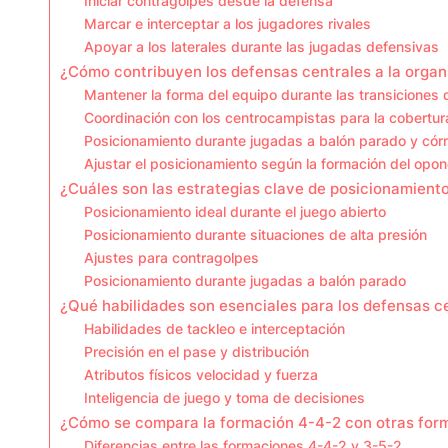
Iniciar contragolpes desde la defensa
Marcar e interceptar a los jugadores rivales
Apoyar a los laterales durante las jugadas defensivas
¿Cómo contribuyen los defensas centrales a la organ
Mantener la forma del equipo durante las transiciones
Coordinación con los centrocampistas para la cobertur
Posicionamiento durante jugadas a balón parado y cór
Ajustar el posicionamiento según la formación del opo
¿Cuáles son las estrategias clave de posicionamiento
Posicionamiento ideal durante el juego abierto
Posicionamiento durante situaciones de alta presión
Ajustes para contragolpes
Posicionamiento durante jugadas a balón parado
¿Qué habilidades son esenciales para los defensas c
Habilidades de tackleo e interceptación
Precisión en el pase y distribución
Atributos físicos velocidad y fuerza
Inteligencia de juego y toma de decisiones
¿Cómo se compara la formación 4-4-2 con otras form
Diferencias entre las formaciones 4-4-2 y 3-5-2