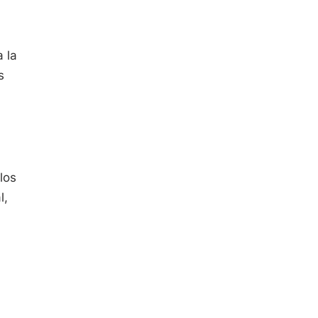
 la
s
los
l,