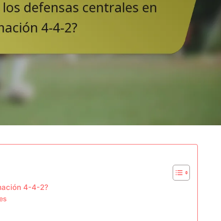
rmación 4-4-2?
es