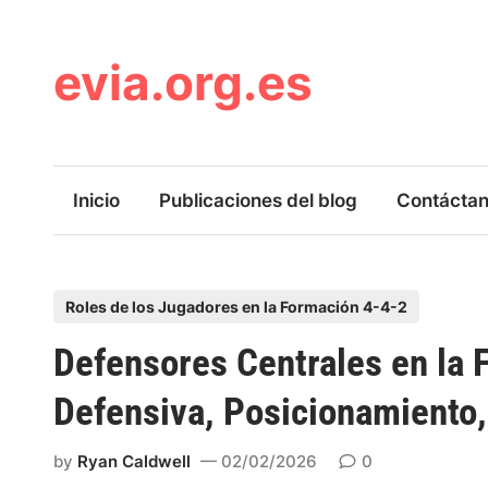
Skip
to
content
evia.org.es
Inicio
Publicaciones del blog
Contácta
P
Roles de los Jugadores en la Formación 4-4-2
o
Defensores Centrales en la 
s
t
Defensiva, Posicionamiento,
e
d
by
Ryan Caldwell
02/02/2026
0
i