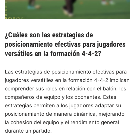
¿Cuáles son las estrategias de
posicionamiento efectivas para jugadores
versátiles en la formación 4-4-2?
Las estrategias de posicionamiento efectivas para
jugadores versátiles en la formación 4-4-2 implican
comprender sus roles en relación con el balón, los
compañeros de equipo y los oponentes. Estas
estrategias permiten a los jugadores adaptar su
posicionamiento de manera dinámica, mejorando
la cohesión del equipo y el rendimiento general
durante un partido.