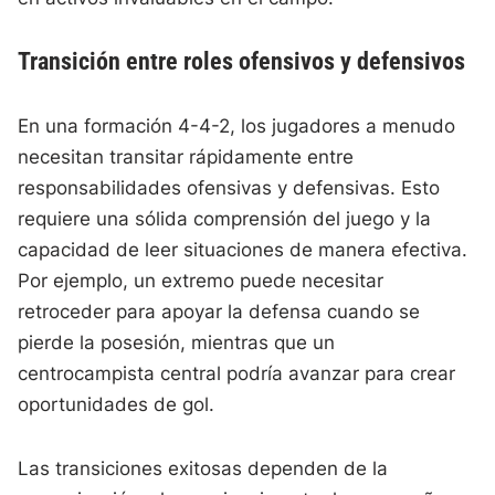
Transición entre roles ofensivos y defensivos
En una formación 4-4-2, los jugadores a menudo
necesitan transitar rápidamente entre
responsabilidades ofensivas y defensivas. Esto
requiere una sólida comprensión del juego y la
capacidad de leer situaciones de manera efectiva.
Por ejemplo, un extremo puede necesitar
retroceder para apoyar la defensa cuando se
pierde la posesión, mientras que un
centrocampista central podría avanzar para crear
oportunidades de gol.
Las transiciones exitosas dependen de la