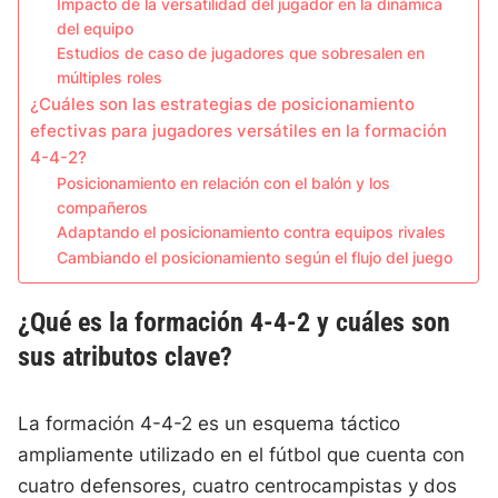
Impacto de la versatilidad del jugador en la dinámica
del equipo
Estudios de caso de jugadores que sobresalen en
múltiples roles
¿Cuáles son las estrategias de posicionamiento
efectivas para jugadores versátiles en la formación
4-4-2?
Posicionamiento en relación con el balón y los
compañeros
Adaptando el posicionamiento contra equipos rivales
Cambiando el posicionamiento según el flujo del juego
¿Qué es la formación 4-4-2 y cuáles son
sus atributos clave?
La formación 4-4-2 es un esquema táctico
ampliamente utilizado en el fútbol que cuenta con
cuatro defensores, cuatro centrocampistas y dos