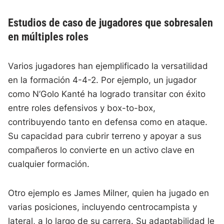
Estudios de caso de jugadores que sobresalen
en múltiples roles
Varios jugadores han ejemplificado la versatilidad
en la formación 4-4-2. Por ejemplo, un jugador
como N’Golo Kanté ha logrado transitar con éxito
entre roles defensivos y box-to-box,
contribuyendo tanto en defensa como en ataque.
Su capacidad para cubrir terreno y apoyar a sus
compañeros lo convierte en un activo clave en
cualquier formación.
Otro ejemplo es James Milner, quien ha jugado en
varias posiciones, incluyendo centrocampista y
lateral, a lo largo de su carrera. Su adaptabilidad le