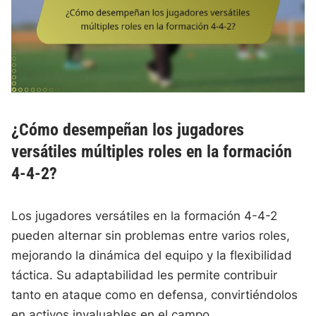
¿Cómo desempeñan los jugadores
versátiles múltiples roles en la formación
4-4-2?
Los jugadores versátiles en la formación 4-4-2
pueden alternar sin problemas entre varios roles,
mejorando la dinámica del equipo y la flexibilidad
táctica. Su adaptabilidad les permite contribuir
tanto en ataque como en defensa, convirtiéndolos
en activos invaluables en el campo.