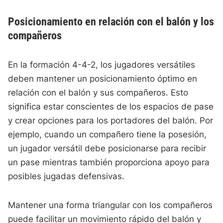
Posicionamiento en relación con el balón y los
compañeros
En la formación 4-4-2, los jugadores versátiles
deben mantener un posicionamiento óptimo en
relación con el balón y sus compañeros. Esto
significa estar conscientes de los espacios de pase
y crear opciones para los portadores del balón. Por
ejemplo, cuando un compañero tiene la posesión,
un jugador versátil debe posicionarse para recibir
un pase mientras también proporciona apoyo para
posibles jugadas defensivas.
Mantener una forma triangular con los compañeros
puede facilitar un movimiento rápido del balón y