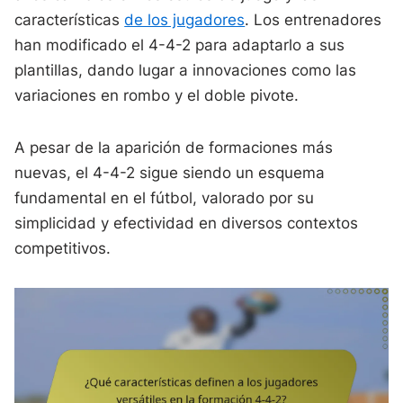
características
de los jugadores
. Los entrenadores
han modificado el 4-4-2 para adaptarlo a sus
plantillas, dando lugar a innovaciones como las
variaciones en rombo y el doble pivote.
A pesar de la aparición de formaciones más
nuevas, el 4-4-2 sigue siendo un esquema
fundamental en el fútbol, valorado por su
simplicidad y efectividad en diversos contextos
competitivos.