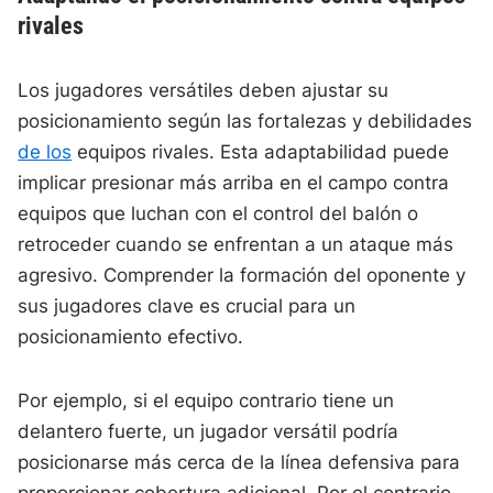
rivales
Los jugadores versátiles deben ajustar su
posicionamiento según las fortalezas y debilidades
de los
equipos rivales. Esta adaptabilidad puede
implicar presionar más arriba en el campo contra
equipos que luchan con el control del balón o
retroceder cuando se enfrentan a un ataque más
agresivo. Comprender la formación del oponente y
sus jugadores clave es crucial para un
posicionamiento efectivo.
Por ejemplo, si el equipo contrario tiene un
delantero fuerte, un jugador versátil podría
posicionarse más cerca de la línea defensiva para
proporcionar cobertura adicional. Por el contrario,