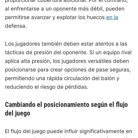
al enfrentarse a un oponente más débil, pueden
permitirse avanzar y explotar los huecos
en la
defensa.
Los jugadores también deben estar atentos a las
tácticas de presión del oponente. Si un equipo rival
aplica alta presión, los jugadores versátiles deben
posicionarse para crear opciones de pase seguras,
permitiendo una rápida circulación del balón y
reduciendo el riesgo de pérdidas.
Cambiando el posicionamiento según el flujo
del juego
El flujo del juego puede influir significativamente en