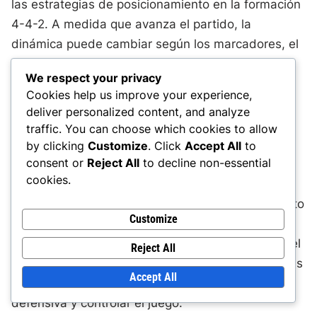
las estrategias de posicionamiento en la formación
4-4-2. A medida que avanza el partido, la
dinámica puede cambiar según los marcadores, el
tiempo restante y el impulso general. Los
We respect your privacy
jugadores versátiles deben ser capaces de leer
Cookies help us improve your experience,
estos cambios y adaptar su posicionamiento en
deliver personalized content, and analyze
consecuencia.
traffic. You can choose which cookies to allow
by clicking
Customize
. Click
Accept All
to
consent or
Reject All
to decline non-essential
Por ejemplo, si un equipo va perdiendo,
los
cookies.
jugadores
pueden necesitar avanzar más en el
campo para aumentar las opciones de ataque. Esto
Customize
podría implicar moverse a posiciones más
avanzadas para crear oportunidades de gol. Por el
Reject All
contrario, si un equipo está ganando, los jugadores
Accept All
podrían retroceder para mantener la solidez
defensiva y controlar el juego.