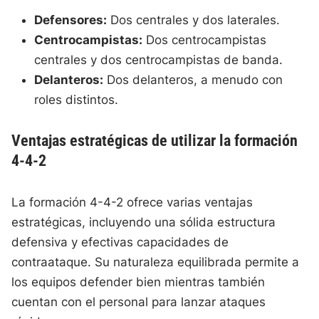
Defensores:
Dos centrales y dos laterales.
Centrocampistas:
Dos centrocampistas
centrales y dos centrocampistas de banda.
Delanteros:
Dos delanteros, a menudo con
roles distintos.
Ventajas estratégicas de utilizar la formación
4-4-2
La formación 4-4-2 ofrece varias ventajas
estratégicas, incluyendo una sólida estructura
defensiva y efectivas capacidades de
contraataque. Su naturaleza equilibrada permite a
los equipos defender bien mientras también
cuentan con el personal para lanzar ataques